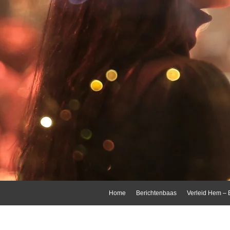
Skip
Home
Berichtenbaas
Verleid Hem – 
to
content