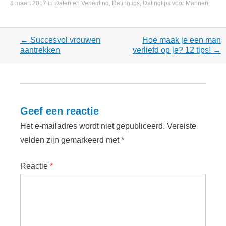
8 maart 2017
in
Daten en Verleiding
,
Datingtips
,
Datingtips voor Mannen
.
Post
←
Succesvol vrouwen
Hoe maak je een man
navigation
aantrekken
verliefd op je? 12 tips!
→
Geef een reactie
Het e-mailadres wordt niet gepubliceerd.
Vereiste
velden zijn gemarkeerd met
*
Reactie
*