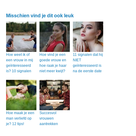
Misschien vind je dit ook leuk
Hoe weet ik of
Hoe vind je een
11 signalen dat hij
een vrouw in mij
goede vrouw en
NIET
geïnteresseerd
hoe raak je haar
geïnteresseerd is
is? 10 signalen
niet meer kwijt?
na de eerste date
Hoe maak je een
Succesvol
man verliefd op
vrouwen
je? 12 tips!
aantrekken