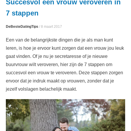
Succesvol een vrouw veroveren in
content
7 stappen
DeBesteDatingTips
/
8 maart 2017
Een van de belangrijkste dingen die je als man kunt
leren, is hoe je ervoor kunt zorgen dat een vrouw jou leuk
gaat vinden. Of je nu je secretaresse of je nieuwe
buurvrouw wilt veroveren, hier zijn de 7 stappen om
succesvol een vrouw te veroveren. Deze stappen zorgen
ervoor dat je indruk maakt op vrouwen, zonder dat je
jezelf volslagen belachelijk maakt.