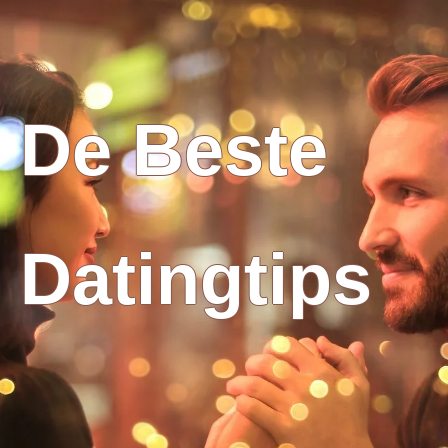
De Beste
Datingtips