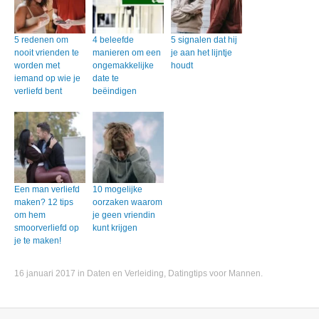
5 redenen om
4 beleefde
5 signalen dat hij
nooit vrienden te
manieren om een
je aan het lijntje
worden met
ongemakkelijke
houdt
iemand op wie je
date te
verliefd bent
beëindigen
Een man verliefd
10 mogelijke
maken? 12 tips
oorzaken waarom
om hem
je geen vriendin
smoorverliefd op
kunt krijgen
je te maken!
16 januari 2017
in
Daten en Verleiding
,
Datingtips voor Mannen
.