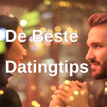
De Beste
Datingtips