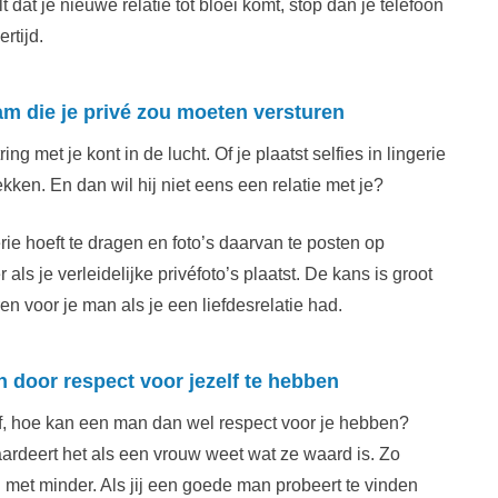
t dat je nieuwe relatie tot bloei komt, stop dan je telefoon
rtijd.
ram die je privé zou moeten versturen
ring met je kont in de lucht. Of je plaatst selfies in lingerie
ken. En dan wil hij niet eens een relatie met je?
erie hoeft te dragen en foto’s daarvan te posten op
ls je verleidelijke privéfoto’s plaatst. De kans is groot
en voor je man als je een liefdesrelatie had.
 door respect voor jezelf te hebben
lf, hoe kan een man dan wel respect voor je hebben?
waardeert het als een vrouw weet wat ze waard is. Zo
et minder. Als jij een goede man probeert te vinden