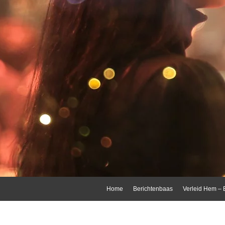
Skip
Home
Berichtenbaas
Verleid Hem – 
to
content